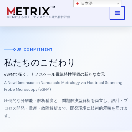
内
日本語
容
を
eSPMによる原子・ナノスケール電気特性評価
ス
キ
ッ
プ
OUR COMMITMENT
私たちのこだわり
eSPMで拓く、ナノスケール電気特性評価の新たな次元
A New Dimension in Nanoscale Metrology via Electrical Scanning
Probe Microscopy (eSPM)
圧倒的な分解能・解析精度と、問題解決型解析を両立し、設計・プ
ロセス開発・量産・故障解析まで、開発現場に技術的示唆を届けま
す。