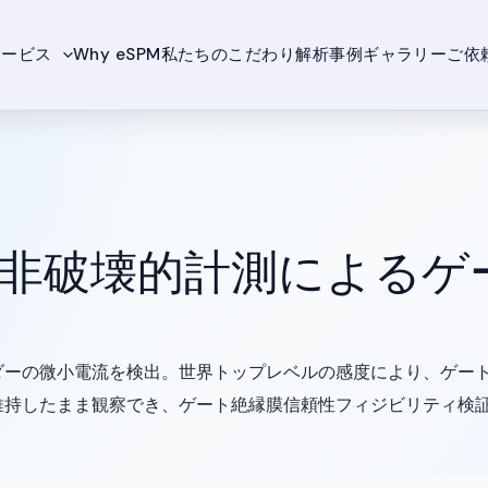
サービス
Why eSPM
私たちのこだわり
解析事例ギャラリー
ご依
非破壊的計測によるゲ
ダーの微小電流を検出。世界トップレベルの感度により、ゲー
維持したまま観察でき、ゲート絶縁膜信頼性フィジビリティ検