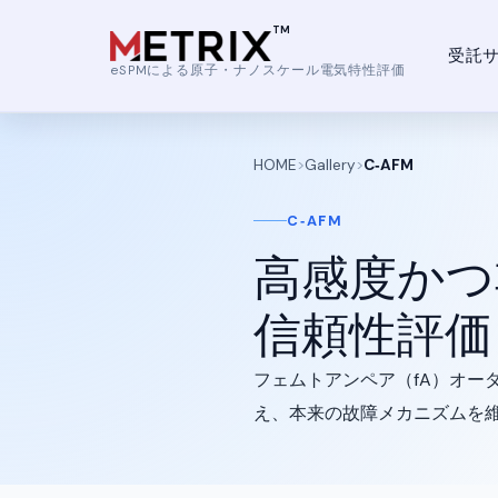
内
容
受託
を
eSPMによる原子・ナノスケール電気特性評価
ス
キ
ッ
HOME
>
Gallery
>
C‑AFM
プ
C‑AFM
高感度かつ
信頼性評価
フェムトアンペア（fA）オー
え、本来の故障メカニズムを