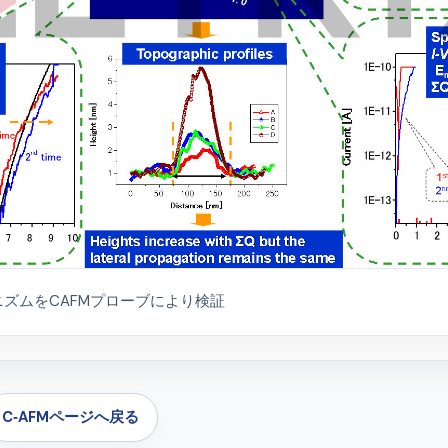
ズムをCAFMプローブにより検証
C‑AFMページへ戻る