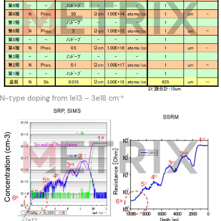
N-type doping from 1e13 – 3e18 cm⁻³