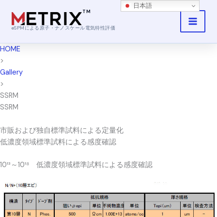
内
日本語
容
を
eSPMによる原子・ナノスケール電気特性評価
ス
HOME
キ
>
ッ
Gallery
プ
>
SSRM
SSRM
市販および独自標準試料による定量化
低濃度領域標準試料による感度確認
10¹³～10¹⁸ 低濃度領域標準試料による感度確認