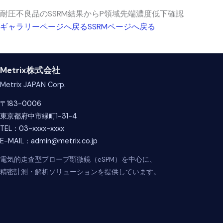
耐圧不良品のSSRM結果からP領域先端濃度低下確認
ギャラリーページへ戻る
SSRMページへ戻る
Metrix株式会社
Metrix JAPAN Corp.
〒183-0006
東京都府中市緑町1-31-4
TEL：03-xxxx-xxxx
E-MAIL：admin@metrix.co.jp
電気的走査型プローブ顕微鏡（eSPM）を中心に、
精密計測・解析ソリューションを提供しています。