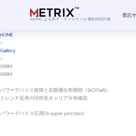
内
容
受託
を
eSPMによる原子・ナノスケール電気特性評価
ス
HOME
キ
>
ッ
Gallery
プ
>
SSRM
SSRM
パワーデバイス故障と拡散層分布相関（SiC/GaN）
トレンチ近傍の活性化キャリア分布確認
パワーデバイス応用(Si super junction)